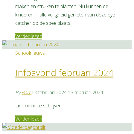
for:
maken en struiken te planten. Nu kunnen de
Search
kinderen in alle veiligheid genieten van deze eye-
catcher op de speelplaats.
"Speelberg"
Verder lezen
Schoolnieuws
Infoavond februari 2024
By
Bart
13 februari 2024
13 februari 2024
Link om in te schrijven
"Infoavond
Verder lezen
februari