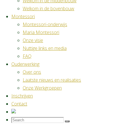
Welkom in de middenbouw
Welkom in de bovenbouw
By
Veerle Van Eijgen
12 januari 2026
12 januari
Montessori
2026
Montessori-onderwijs
Maria Montessori
7 februari 2026 van 10u tot 12u
Onze visie
Nuttige links en media
"Opendeurdag"
Verder lezen
FAQ
Uncategorized
Ouderwerking
Over ons
Twinkeltocht
Laatste nieuws en realisaties
Onze Werkgroepen
By
Veerle Van Eijgen
22 oktober 2025
22
Inschrijven
oktober 2025
Contact
Vonk! nodigt je uit voor een verrassende tocht in
Search
Search
het donker. Zoek de weg met de hulp van
Search