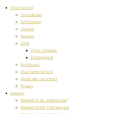
Onze school
Schoolteam
Schooluren
Opvang
Skip
Nieuws
to
Uncategorized
Zorg
content
Onze zorgvisie
Eetdag 28 februari 2026
Zorgwerking
Brochures
Duurzame school
By
Bart
23 januari 2026
23 januari 2026
Medicatie op school
"Eetdag
Verder lezen
Privacy
28
Klassen
februari
Schoolnieuws
Welkom in de onderbouw!
2026"
Welkom in het 1ste leerjaar
Opendeurdag